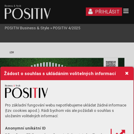
PŘIHLÁSIT
POSITIV Business & Style
»
POSITIV 4/2025
LÍDR
Žádost o souhlas s ukládáním volitelných informací
Sc
an me
Pro základní fungování webu nepotřebujeme ukládat žádné informace
(tzv. cookies apod.). Rádi bychom vás ale požádali o souhlas s
uložením volitelných informací:
Anonymní unikátní ID
a