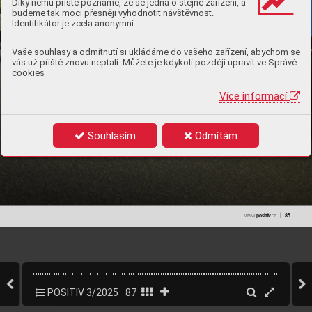
Díky němu příště poznáme, že se jedná o stejné zařízení, a
budeme tak moci přesněji vyhodnotit návštěvnost.
Identifikátor je zcela anonymní.
Vaše souhlasy a odmítnutí si ukládáme do vašeho zařízení, abychom se
vás už příště znovu neptali. Můžete je kdykoli později upravit ve Správě
cookies
Více informací
Souhlasím
Odmítám



posiv
85
POSITIV 3/2025
87