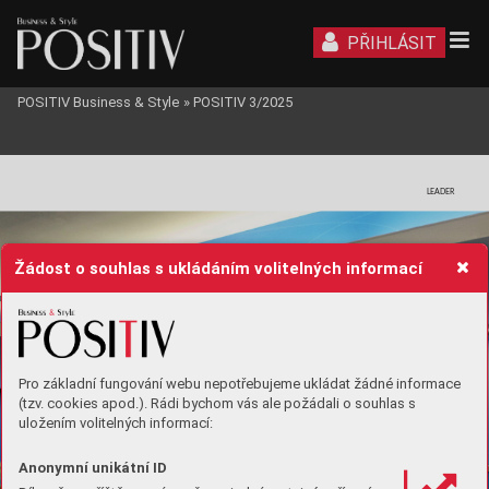
PŘIHLÁSIT
POSITIV Business & Style
»
POSITIV 3/2025
LEADER
Žádost o souhlas s ukládáním volitelných informací
Pro základní fungování webu nepotřebujeme ukládat žádné informace
(tzv. cookies apod.). Rádi bychom vás ale požádali o souhlas s
uložením volitelných informací:
Anonymní unikátní ID