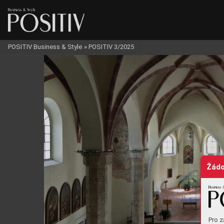
POSITIV Business & Style
»
POSITIV 3/2025
STYL
Žádo
Pro z