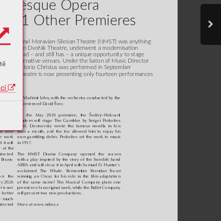














































tě


















ací
e m
os
t 
by Vl
adim
ír Jo
hn, w
it
h the o
rche
st
ra con
duc
ted by t
he 
 k
now
n 
exp
er
ienc
ed Dav
id Švec.
 o
pera
, 
h
e Days 
For t
he May 202
6 p
rem
iere
, the Š
edi
v
ý–Nek
vasi
l 
w yea
rs 
ta
nde
m wi
ll s
tage T
he Gam
ble
r by Ser
gei Pro
koﬁev. 
 w
ith i
t
s 
F
. M. D
os
toevs
k
y w
rote th
e famo
us novel
la in l
ess 
ht he
re 
tha
n a mont
h, a
nd th
e fee al
lowed h
im to rep
ay his 
e wo
rk 
own g
amb
ling d
ebt
s. P
rokoﬁ
ev set t
he wor
k to musi
c 
d i
t wil
l 
n
 1
9
1
7.
r at the 
i
rec
ted 
T
he NMS
T Dra
ma Com
pany op
en
ed th
e sea
so
n 
 Bru
no 
wi
th a p
lay insp
ire
d by the s
tor
y of t
he Swed
ish b
and 
ABBA a
nd w
ill c
los
e it in A
pri
l wi
th S
amue
l D. Hunter
’
s 
acclaimed The Whale.
 Remember Brendan F
ras
er 
o
n th
e 
wi
nning a
n Os
ca
r for his r
ole in t
he ﬁ
lm ada
ptat
io
n 
r
y 202
6 
of th
e sam
e name? T
he M
usic
al C
ompa
ny pla
ns one 
c
t is not 
pre
mie
re of an or
igi
nal wor
k, w
hil
e th
e Bal
let Co
mpany 
s b
et
ter 
wi
ll pr
ese
nt t
wo new p
rod
uc
tio
ns.
y mu
ch 
ire
c
ted 
Mor
e at w
w
w.ndm
.c
z