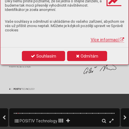
Díky němu příště poznáme, že se jedná o stejné zařízení, a
budeme tak moci přesněji vyhodnotit návštěvnost.
Identifikátor je zcela anonymní.
Vaše souhlasy a odmítnutí si ukládáme do vašeho zařízení, abychom se
vás už příště znovu neptali. Můžete je kdykoli později upravit ve Správě
cookies
Více informací
Souhlasím
Odmítám
Ing. A
leš Ví
tek 
šéfre
dak
tor |
 Editor
-i
n-
Chi
ef
POSI
T
IV Bus
ine
ss & St
y
le
ǀ 
TECHNOL
OGY
4 
POSITIV
POSITIV Technology 2025
4