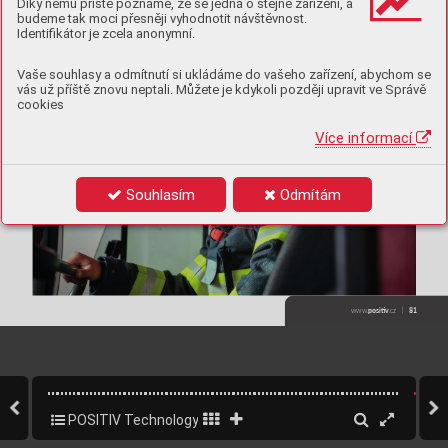
Díky němu příště poznáme, že se jedná o stejné zařízení, a
budeme tak moci přesněji vyhodnotit návštěvnost.
Identifikátor je zcela anonymní.
Vaše souhlasy a odmítnutí si ukládáme do vašeho zařízení, abychom se
vás už příště znovu neptali. Můžete je kdykoli později upravit ve Správě
cookies
Více informací
Souhlasím
Odmítám
posiv
ǀ   
81
www.
.cz  
POSITIV Technology 2025
81