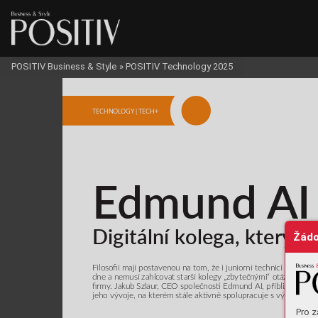
POSITIV Business & Style
»
POSITIV Technology 2025
TECHNOL
OGY
 | TECH+
E
dmund 
AI
D
igitální k
olega, který
 m
Žádo
Filoso
i maj
í postaven
ou na to
m, ž
e i jun
iorní techn
ici mohou p
dne a nem
usí zahl
cova
t st
arší k
olegy „
zb
y
tečn
ými“ o
tázkami a p
rmy
. Jaku
b Szla
ur
, CE
O společnos E
dmu
nd AI, přibližuj
e kon
jeho vý
voje
, na k
ter
ém st
ále akvně spolup
racuje s vý
voj
ářsk
ý
Pro z