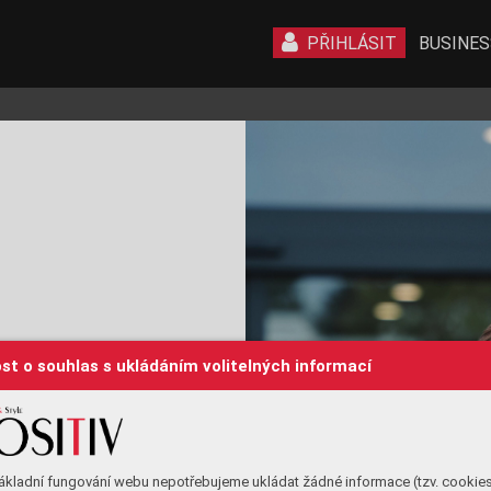
PŘIHLÁSIT
BUSINES
luví se str
oji
st o souhlas s ukládáním volitelných informací
řiná
šet rmě hodno
tu od pr
vního 
řitom mí
t reáln
ý dopad na fung
ování 
ku
renční výhody produktu i zákuli
sí 
m t
ýmem.
ákladní fungování webu nepotřebujeme ukládat žádné informace (tzv. cookie