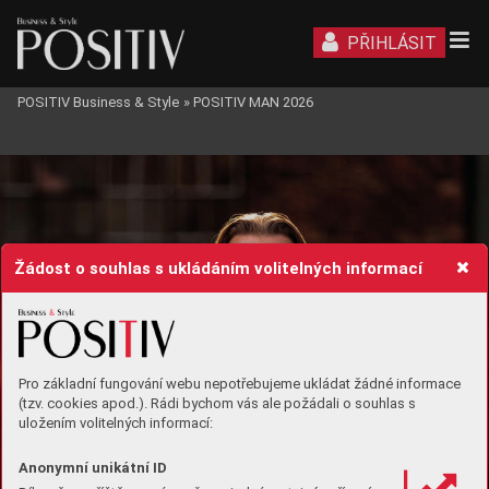
PŘIHLÁSIT
POSITIV Business & Style
»
POSITIV MAN 2026
POSITIV
MAN
Žádost o souhlas s ukládáním volitelných informací
Pro základní fungování webu nepotřebujeme ukládat žádné informace
(tzv. cookies apod.). Rádi bychom vás ale požádali o souhlas s
uložením volitelných informací:
Anonymní unikátní ID