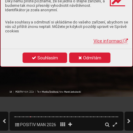
Díky němu příště poznáme, že se jedná o stejné zařízení, a
budeme tak moci přesněji vyhodnotit návštěvnost.
Identifikátor je zcela anonymní.
T
r
o
f
ej nestačí 
Vaše souhlasy a odmítnutí si ukládáme do vašeho zařízení, abychom se
vás už příště znovu neptali. Můžete je kdykoli později upravit ve Správě
cookies
M
usíte 
v
ědět, čím za ni zaplate
Více informací
Opusl domo
v ve dvaadvac
e a v
yhrál Ligu mi
s
trů, ale ús
pěch má vždy svůj účet. Mar
ek 
Ja
nkulo
vski ví př
esně, co za ně
j pla
l. Dnes podn
iká a zaklád
á si n
a jedin
ém – k
val
itě. Co s
i z toho 
Souhlasím
Odmítám
vzít dřív
, než dát
e vš
echn
o do hr
y
?
ǀ 
ǀ 
Monika Ševčíko
vá
Marek
 Jankulo
vski
MAN
 2026
14   
POSITIV
MAN
 2026
|  T
ex
t: 
, foto: 
14   
POSITIV
POSITIV MAN 2026
16